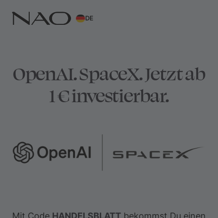
DE
OpenAI. SpaceX. Jetzt ab
1 € investierbar.
Mit Code
HANDELSBLATT
bekommst Du einen