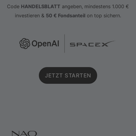
Code
HANDELSBLATT
angeben, mindestens 1.000 €
Energielösungen und digitale
investieren &
50 € Fondsanteil
on top sichern.
Vermögenswerte. Die Analysten-Teams sind
nicht nach klassischen Branchen aufgebaut,
sondern nach diesen Innovationsfeldern und
investieren gezielt in Unternehmen, die diese
Entwicklungen vorantreiben.
JETZT STARTEN