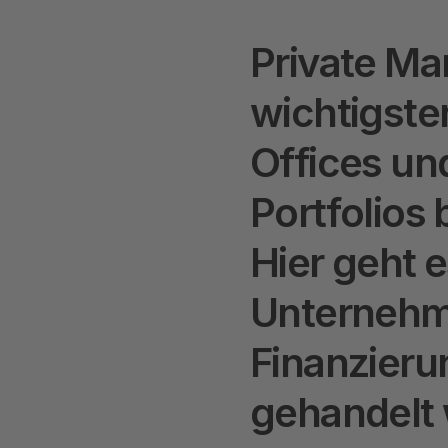
P
r
i
v
a
t
e
M
a
w
i
c
h
t
i
g
s
t
e
O
f
f
i
c
e
s
u
n
P
o
r
t
f
o
l
i
o
s
H
i
e
r
g
e
h
t
e
U
n
t
e
r
n
e
h
F
i
n
a
n
z
i
e
r
u
g
e
h
a
n
d
e
l
t