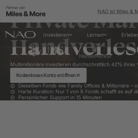
Deutschlands #1 App für Private Markets
Private Mar
NAO ist Miles & 
Handverles
Investieren
Lernen
Erlebe
Multimillionäre investieren durchschnittlich 42% ihres
Kostenloses Konto eröffnen
Dieselben Fonds wie Family Offices & Millionäre –
Harte Kuration: Nur 1 von 8 Fonds schafft es auf d
Persönlicher Support in 15 Minuten