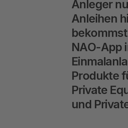
A
n
l
e
g
e
r
n
A
n
l
e
i
h
e
n
h
b
e
k
o
m
m
s
t
N
A
O
-
A
p
p
i
E
i
n
m
a
l
a
n
l
a
P
r
o
d
u
k
t
e
f
P
r
i
v
a
t
e
E
q
u
n
d
P
r
i
v
a
t