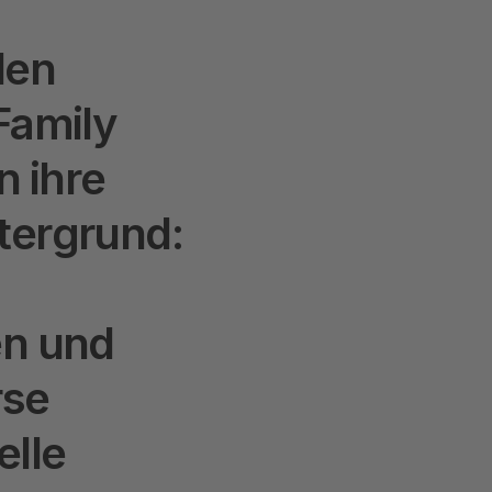
d
e
n
F
a
m
i
l
y
n
i
h
r
e
t
e
r
g
r
u
n
d
:
e
n
u
n
d
r
s
e
e
l
l
e