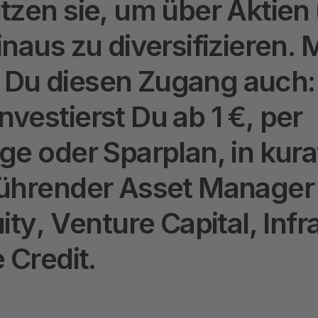
u
t
z
e
n
s
i
e
,
u
m
ü
b
e
r
A
k
t
i
e
n
i
n
a
u
s
z
u
d
i
v
e
r
s
i
f
i
z
i
e
r
e
n
.
D
u
d
i
e
s
e
n
Z
u
g
a
n
g
a
u
c
h
:
n
v
e
s
t
i
e
r
s
t
D
u
a
b
1
€
,
p
e
r
g
e
o
d
e
r
S
p
a
r
p
l
a
n
,
i
n
k
u
r
a
ü
h
r
e
n
d
e
r
A
s
s
e
t
M
a
n
a
g
e
r
u
i
t
y
,
V
e
n
t
u
r
e
C
a
p
i
t
a
l
,
I
n
f
r
e
C
r
e
d
i
t
.