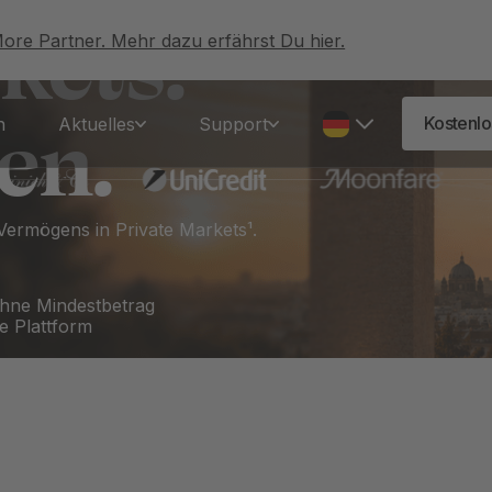
kets.
More Partner. Mehr dazu erfährst Du hier.
en.
Kostenlo
n
Aktuelles
Support
 Vermögens in Private Markets¹.
 ohne Mindestbetrag
ie Plattform