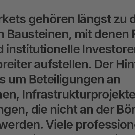
r
k
e
t
s
g
e
h
ö
r
e
n
l
ä
n
g
s
t
z
u
n
B
a
u
s
t
e
i
n
e
n
,
m
i
t
d
e
n
e
n
d
i
n
s
t
i
t
u
t
i
o
n
e
l
l
e
I
n
v
e
s
t
o
r
e
b
r
e
i
t
e
r
a
u
f
s
t
e
l
l
e
n
.
D
e
r
H
i
n
s
u
m
B
e
t
e
i
l
i
g
u
n
g
e
n
a
n
m
e
n
,
I
n
f
r
a
s
t
r
u
k
t
u
r
p
r
o
j
e
k
t
n
g
e
n
,
d
i
e
n
i
c
h
t
a
n
d
e
r
B
ö
w
e
r
d
e
n
.
V
i
e
l
e
p
r
o
f
e
s
s
i
o
n