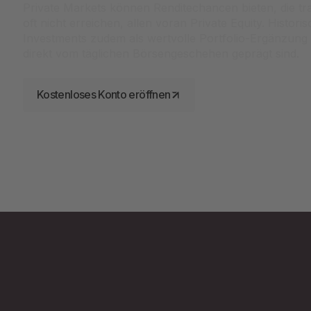
Private Markets können Renditechancen bieten, die tr
oft nicht erreichen, allen voran Private Equity. Histori
Investments zudem als wertvolle Portfolio-Ergänzung 
direkt vom täglichen Börsengeschehen geprägt sind.
Kostenloses Konto eröffnen