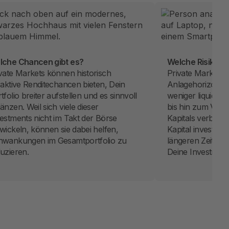
lche Chancen gibt es?
Welche Risiken 
vate Markets können historisch
Private Markets 
raktive Renditechancen bieten, Dein
Anlagehorizont au
tfolio breiter aufstellen und es sinnvoll
weniger liquide a
änzen. Weil sich viele dieser
bis hin zum Verlu
estments nicht im Takt der Börse
Kapitals verbunde
wickeln, können sie dabei helfen,
Kapital investier
hwankungen im Gesamtportfolio zu
längeren Zeitrau
uzieren.
Deine Investments