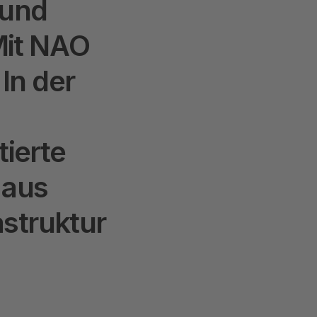
u
n
d
M
i
t
N
A
O
I
n
d
e
r
t
i
e
r
t
e
a
u
s
a
s
t
r
u
k
t
u
r